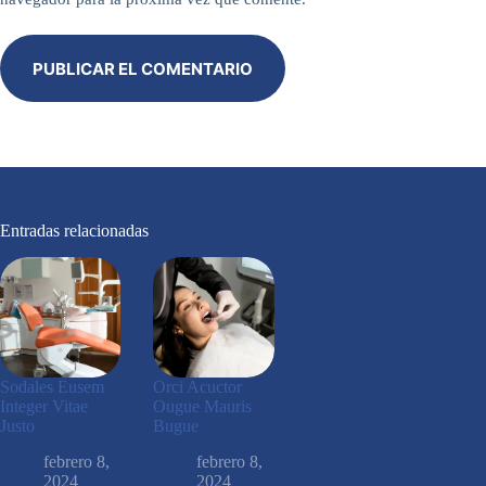
PUBLICAR EL COMENTARIO
Entradas relacionadas
Sodales Eusem
Orci Acuctor
Integer Vitae
Ougue Mauris
Justo
Bugue
febrero 8,
febrero 8,
2024
2024