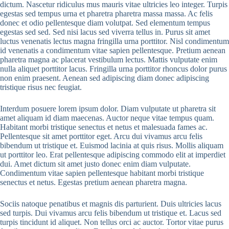
dictum. Nascetur ridiculus mus mauris vitae ultricies leo integer. Turpis
egestas sed tempus urna et pharetra pharetra massa massa. Ac felis
donec et odio pellentesque diam volutpat. Sed elementum tempus
egestas sed sed. Sed nisi lacus sed viverra tellus in. Purus sit amet
luctus venenatis lectus magna fringilla urna porttitor. Nisl condimentum
id venenatis a condimentum vitae sapien pellentesque. Pretium aenean
pharetra magna ac placerat vestibulum lectus. Mattis vulputate enim
nulla aliquet porttitor lacus. Fringilla urna porttitor rhoncus dolor purus
non enim praesent. Aenean sed adipiscing diam donec adipiscing
tristique risus nec feugiat.
Interdum posuere lorem ipsum dolor. Diam vulputate ut pharetra sit
amet aliquam id diam maecenas. Auctor neque vitae tempus quam.
Habitant morbi tristique senectus et netus et malesuada fames ac.
Pellentesque sit amet porttitor eget. Arcu dui vivamus arcu felis
bibendum ut tristique et. Euismod lacinia at quis risus. Mollis aliquam
ut porttitor leo. Erat pellentesque adipiscing commodo elit at imperdiet
dui. Amet dictum sit amet justo donec enim diam vulputate.
Condimentum vitae sapien pellentesque habitant morbi tristique
senectus et netus. Egestas pretium aenean pharetra magna.
Sociis natoque penatibus et magnis dis parturient. Duis ultricies lacus
sed turpis. Dui vivamus arcu felis bibendum ut tristique et. Lacus sed
turpis tincidunt id aliquet. Non tellus orci ac auctor. Tortor vitae purus