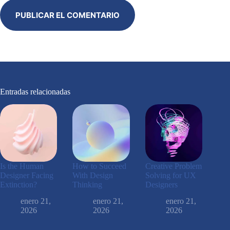
PUBLICAR EL COMENTARIO
Entradas relacionadas
Is the Human
How to Succeed
Creative Problem
Designer Facing
With Design
Solving for UX
Extinction?
Thinking
Designers
enero 21,
enero 21,
enero 21,
2026
2026
2026